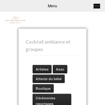
Menu
Cocktail ambiance et
groupes
Artistes
Asso
Attente du bébé
Boutique
Cérémonies
reportages