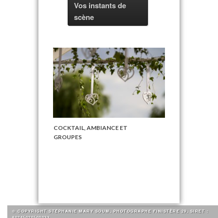
Vos instants de
scène
COCKTAIL, AMBIANCE ET
GROUPES
© COPYRIGHT STÉPHANIE MARY SOUM, PHOTOGRAPHE FINISTÈRE 29, SIRET :
80245020500033