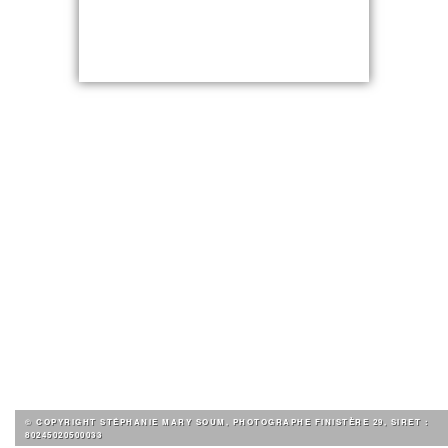
© COPYRIGHT STÉPHANIE MARY SOUM, PHOTOGRAPHE FINISTÈRE 29, SIRET :
80245020500033